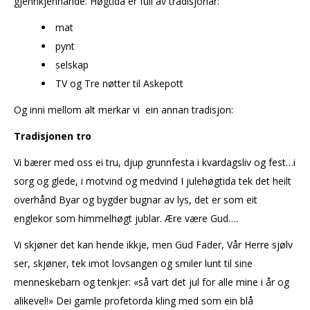
gjennkjennande. Høgtida er full av tradisjonar:
mat
pynt
selskap
TV og Tre nøtter til Askepott
Og inni mellom alt merkar vi ein annan tradisjon:
Tradisjonen tro
Vi bærer med oss ei tru, djup grunnfesta i kvardagsliv og fest…i
sorg og glede, i motvind og medvind I julehøgtida tek det heilt
overhånd Byar og bygder bugnar av lys, det er som eit
englekor som himmelhøgt jublar. Ære være Gud….
Vi skjøner det kan hende ikkje, men Gud Fader, Vår Herre sjølv
ser, skjøner, tek imot lovsangen og smiler lunt til sine
menneskebarn og tenkjer: «så vart det jul for alle mine i år og
alikevel!» Dei gamle profetorda kling med som ein blå