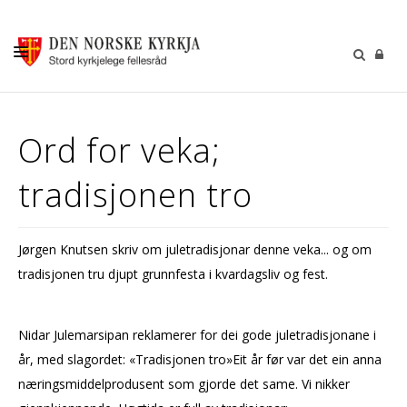
KALENDER
Ord for veka;
GUDSTENESTER
tradisjonen tro
DÅP VIGSEL GRAVFERD
BARN OG UNGDOM
Jørgen Knutsen skriv om juletradisjonar denne veka... og om
SOKNERÅDA
tradisjonen tru djupt grunnfesta i kvardagsliv og fest.
INFORMASJON
KONTAKT OSS
Nidar Julemarsipan reklamerer for dei gode juletradisjonane i
år, med slagordet: «Tradisjonen tro»Eit år før var det ein anna
GI EI GÅVE
næringsmiddelprodusent som gjorde det same. Vi nikker