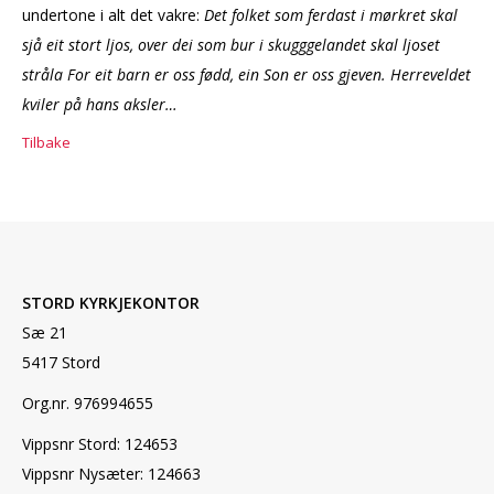
undertone i alt det vakre:
Det folket som ferdast i mørkret skal
sjå eit stort ljos, over dei som bur i skugggelandet skal ljoset
stråla For eit barn er oss fødd, ein Son er oss gjeven. Herreveldet
kviler på hans aksler…
Tilbake
STORD KYRKJEKONTOR
Sæ 21
5417 Stord
Org.nr. 976994655
Vippsnr Stord: 124653
Vippsnr Nysæter: 124663