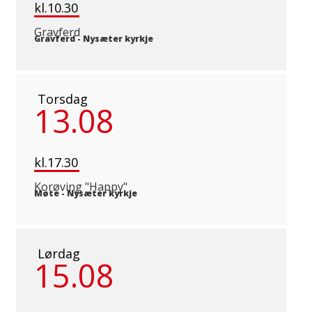
kl.10.30
Gravferd
Gravferd
-
Nysæter kyrkje
Torsdag
13.08
kl.17.30
Korøving "Happy"
Møte
-
Nysæter kyrkje
Lørdag
15.08