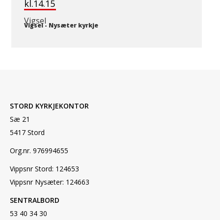
kl.14.15
Vigsel
Vigsel
-
Nysæter kyrkje
STORD KYRKJEKONTOR
Sæ 21
5417 Stord
Org.nr. 976994655
Vippsnr Stord: 124653
Vippsnr Nysæter: 124663
SENTRALBORD
53 40 34 30