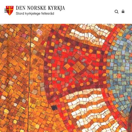
KALENDER
GUDSTENESTER
DÅP VIGSEL GRAVFERD
BARN OG UNGDOM
SOKNERÅDA
INFORMASJON
KONTAKT OSS
GI EI GÅVE