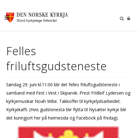
KALENDER
Felles
GUDSTENESTER
friluftsgudsteneste
DÅP VIGSEL GRAVFERD
BARN OG UNGDOM
Søndag 29. juni kl.11:00 blir det felles friluftsgudsteneste i
SOKNERÅDA
samband med Fest i Vest i Skiparvik. Prest Frídleif Lydersen og
INFORMASJON
kyrkjemusikar Noah Wibe. Takkoffer til kyrkjelydsarbeidet.
Kyrkjekaffi. (Hvis gudstenesta blir flytta til Nysæter kyrkje blir
KONTAKT OSS
det kunngjort her på heimesida og Facebook på fredag).
GI EI GÅVE