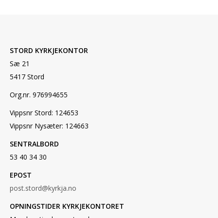
STORD KYRKJEKONTOR
Sæ 21
5417 Stord
Org.nr. 976994655
Vippsnr Stord: 124653
Vippsnr Nysæter: 124663
SENTRALBORD
53 40 34 30
EPOST
post.stord@kyrkja.no
OPNINGSTIDER KYRKJEKONTORET