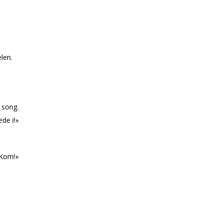
elen.
 song.
de i!»
«Kom!»