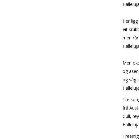
Halleluja
Her ligg
eit kru
men rår 
Halleluja
Men oks
og asen
og såg 
Halleluja
Tre kon
frå Aust
Gull, rø
Halleluja
Treeinig