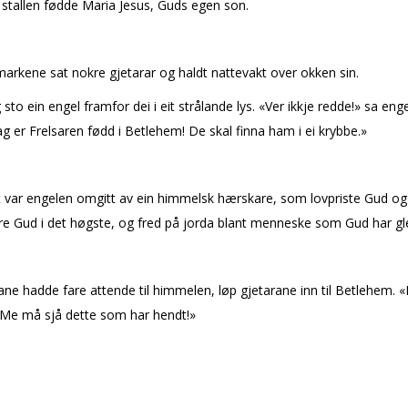
 stallen fødde Maria Jesus, Guds egen son.
arkene sat nokre gjetarar og haldt nattevakt over flokken sin.
g sto ein engel framfor dei i eit strålande lys. «Ver ikkje redde!» sa eng
ag er Frelsaren fødd i Betlehem! De skal finna ham i ei krybbe.»
t var engelen omgitt av ein himmelsk hærskare, som lovpriste Gud og
e Gud i det høgste, og fred på jorda blant menneske som Gud har gle
ne hadde fare attende til himmelen, løp gjetarane inn til Betlehem. 
 «Me må sjå dette som har hendt!»