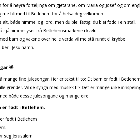
 for å høyra forteljinga om gjetarane, om Maria og Josef og om eng
g me bli med til Betlehem for å helsa deg velkomen.
 alt, både himmel og jord, men du blei fattig, du blei fødd i ein stall.
å sjå himmellyset frå Betlehemsmarkene i kveld.
d barn og vaksne over heile verda vil me stå rundt di krybbe
 ber i Jesu namn.
ngar
🌟
å mange fine julesongar. Her er tekst til to; Eit barn er født i Betleh
stille grender. Vil de synga med musikk til? Det er mange ulike innspelin
med både desse julesongane og mange fleire.
n er født i Betlehem.
 er født i Betlehem
em.
ar seg Jerusalem