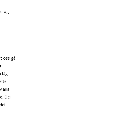
ud og
at oss gå
r
låg i
ette
aria
e. Dei
dei.