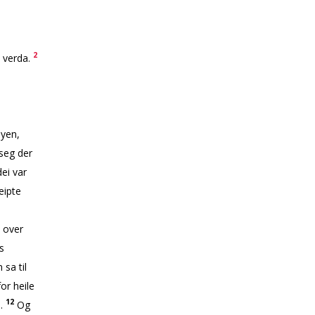
2
e verda.
byen,
 seg der
ei var
eipte
 over
s
sa til
or heile
12
n.
Og