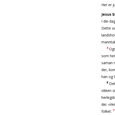
Her er j
Jesus b
I dei da
Dette va
landshov
manntal
4
Også
som hei
saman m
der, kom
han og l
8
Det 
flokken 
herlegdo
dei: «Ve
1
folket: