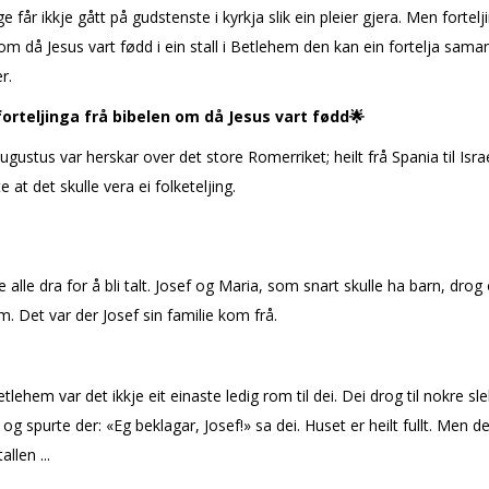
e får ikkje gått på gudstenste i kyrkja slik ein pleier gjera. Men fortelji
om då Jesus vart fødd i ein stall i Betlehem den kan ein fortelja sam
r.
forteljinga frå bibelen om då Jesus vart fødd
🌟
ugustus var herskar over det store Romerriket; heilt frå Spania til Isra
 at det skulle vera ei folketeljing.
 alle dra for å bli talt. Josef og Maria, som snart skulle ha barn, drog 
. Det var der Josef sin familie kom frå.
tlehem var det ikkje eit einaste ledig rom til dei. Dei drog til nokre sl
 og spurte der: «Eg beklagar, Josef!» sa dei. Huset er heilt fullt. Men de
allen ...