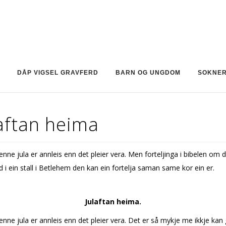
DÅP VIGSEL GRAVFERD
BARN OG UNGDOM
SOKNE
aftan heima
nne jula er annleis enn det pleier vera. Men forteljinga i bibelen om 
d i ein stall i Betlehem den kan ein fortelja saman same kor ein er.
Julaftan heima.
nne jula er annleis enn det pleier vera. Det er så mykje me ikkje kan g