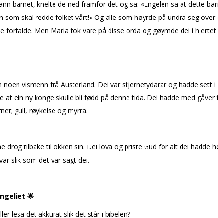
ann barnet, knelte de ned framfor det og sa: «Engelen sa at dette bar
n som skal redde folket vårt!» Og alle som høyrde på undra seg over 
e fortalde. Men Maria tok vare på disse orda og gøymde dei i hjertet s
noen vismenn frå Austerland. Dei var stjernetydarar og hadde sett i
e at ein ny konge skulle bli fødd på denne tida. Dei hadde med gåver t
net; gull, røykelse og myrra.
e drog tilbake til flokken sin. Dei lova og priste Gud for alt dei hadde h
 var slik som det var sagt dei.
angeliet
🌟
ller lesa det akkurat slik det står i bibelen?