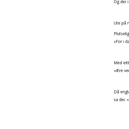
Og der i
Ute på m
Plutseli
«For i d
Med eit
«Ære ver
Då engla
sa dei.