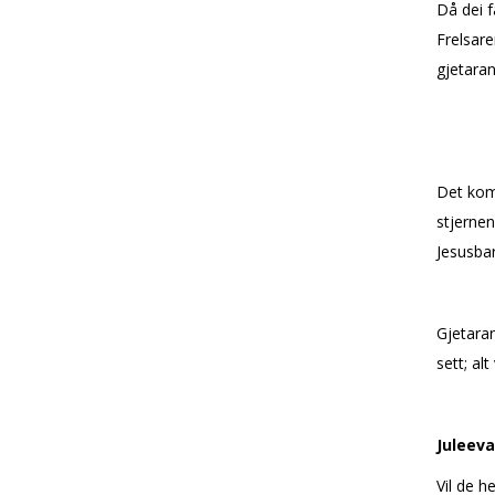
Då dei f
Frelsare
gjetaran
Det kom 
stjernen
Jesusbar
Gjetaran
sett; alt
Juleev
Vil de he