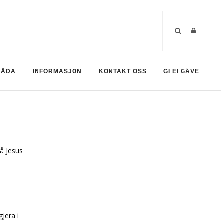
RÅDA
INFORMASJON
KONTAKT OSS
GI EI GÅVE
då Jesus
jera i