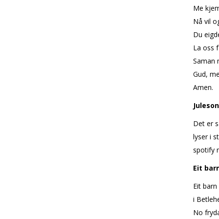
Me kjem
Nå vil o
Du eigde
La oss f
Saman me
Gud, me
Amen.
Juleso
Det er s
lyser i 
spotify 
Eit bar
Eit barn
i Betleh
No fryd