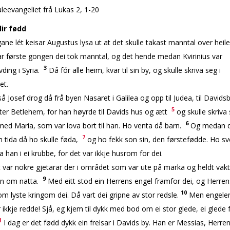
uleevangeliet frå Lukas 2, 1-20
lir fødd
gane lét keisar Augustus lysa ut at det skulle takast manntal over heil
r første gongen dei tok manntal, og det hende medan Kvirinius var
3
ding i Syria.
Då fór alle heim, kvar til sin by, og skulle skriva seg i
et.
 Josef drog då frå byen Nasaret i Galilea og opp til Judea, til Davids
5
ter Betlehem, for han høyrde til Davids hus og ætt
og skulle skriva
6
ed Maria, som var lova bort til han. Ho venta då barn.
Og medan d
7
 tida då ho skulle føda,
og ho fekk son sin, den førstefødde. Ho sv
a han i ei krubbe, for det var ikkje husrom for dei.
var nokre gjetarar der i området som var ute på marka og heldt vakt
9
sin om natta.
Med eitt stod ein Herrens engel framfor dei, og Herren
10
m lyste kringom dei. Då vart dei gripne av stor redsle.
Men engelen 
r ikkje redde! Sjå, eg kjem til dykk med bod om ei stor glede, ei glede f
1
I dag er det fødd dykk ein frelsar i Davids by. Han er Messias, Herre