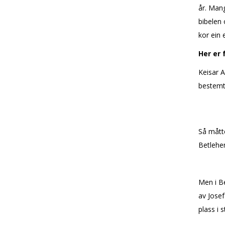
år. Mang
bibelen 
kor ein e
Her er 
Keisar A
bestemte
Så måtte
Betlehem
Men i Be
av Josef
plass i st