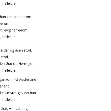
, halleluja!
 han i eit krubberom
bberom
til evig herredom,
, halleluja!
e der og asen stod,
 stod,
den Gud og Herre god
, halleluja!
gar kom frå Austerland
erland
ykels myrra gav dei han
, halleluja!
 Gud, vi lovar deg