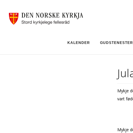
KALENDER
GUDSTENESTER
Jul
Mykje de
vart fød
Mykje de