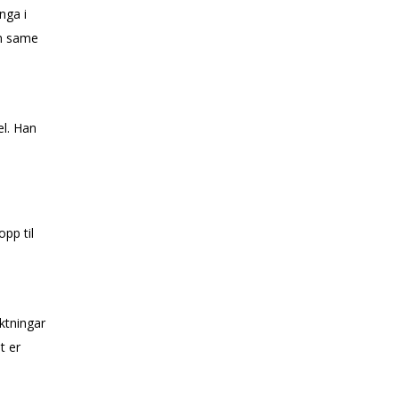
nga i
an same
el. Han
opp til
ektningar
t er