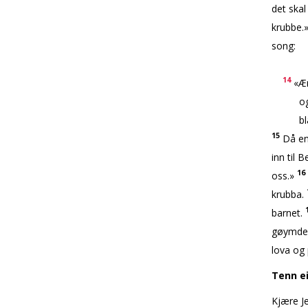
det skal 
krubbe.
song:
14
«Ær
og fr
blant 
15
Då eng
inn til 
16
oss.»
krubba.
barnet.
gøymde a
lova og 
Tenn ei
Kjære Je