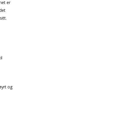
net er
det
itt.
il
øyrt og