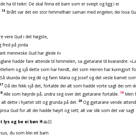
de ha til teikn: De skal finna eit barn som er sveipt og ligg i ei
13
»
Brått var det ein stor himmelhær saman med engelen; dei lova G
e vere Gud i det høgste,
ed på jorda
menneske Gud har glede i!»
lane hadde fare attende til himmelen, sa gjetarane til kvarandre: «L
Betlehem og sjå dette som har hendt, det som Herren har kunngjort fo
Så skunda dei seg dit og fann Maria og Josef og det vesle barnet som 
17
Då dei fekk sjå det, fortalde dei alt som hadde vorte sagt dei om d
18
19
Alle som høyrde på, undra seg over det gjetarane fortalde.
Men M
20
lt dette i hjartet sitt og grunda på det.
Og gjetarane vende attend
prisa Gud for alt dei hadde høyrt og sett; alt var slik som det var sagt 
t lys og be ei bøn
🌟🙏🏻
sus, du som blei eit barn