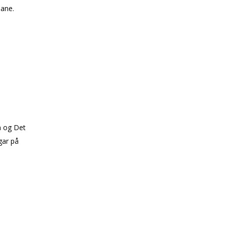
lane.
em og Det
gar på