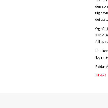
den som 
tilgir s
dei utst
Og når 
slik: Vi
full av 
Han kon
Ikkje n
Reidar 
Tilbake