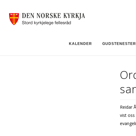
KALENDER
GUDSTENESTER
Or
sa
Reidar Å
vist oss
evangeli