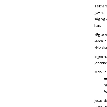
Teiknare
gav han 
såg og k
han.
«Eg tei
«Men ing
«No skal 
Ingen ha
Johanne
Men- ja 
m
og som 
han ha
Jesus vi
Det ube