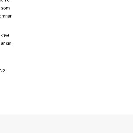
e, som
famnar
krive
r sin ,
ING.