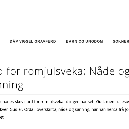
DÅP VIGSEL GRAVFERD
BARN OG UNGDOM
SOKNE
d for romjulsveka; Nåde o
nning
dnanes skriv i ord for romjulsveka at ingen har sett Gud, men at Jesu
 kven Gud er. Orda i overskrifta; nåde og sanning, har han henta frå 
et.