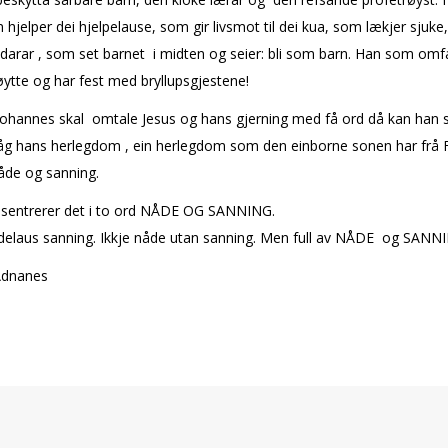
hjelper dei hjelpelause, som gir livsmot til dei kua, som lækjer sjuk
yndarar , som set barnet i midten og seier: bli som barn. Han som om
øytte og har fest med bryllupsgjestene!
Johannes skal omtale Jesus og hans gjerning med få ord då kan han s
 såg hans herlegdom , ein herlegdom som den einborne sonen har frå Fa
nåde og sanning.
sentrerer det i to ord NÅDE OG SANNING.
ådelaus sanning. Ikkje nåde utan sanning. Men full av NÅDE og SANN
Ådnanes