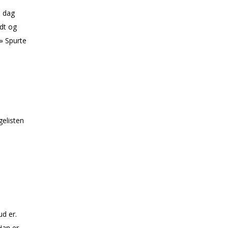
n dag
ndt og
» Spurte
gelisten
ud er.
Han er