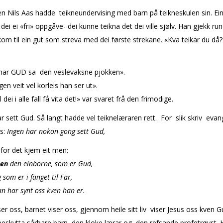
n Nils Aas hadde teikneundervising med barn på teikneskulen sin. Ei
dei ei «fri» oppgåve- dei kunne teikna det dei ville sjølv. Han gjekk ru
om til ein gut som streva med dei første strekane. «Kva teikar du då?
knar GUD sa den veslevaksne pjokken».
en veit vel korleis han ser ut».
dei i alle fall få vita det!» var svaret frå den frimodige.
r sett Gud. Så langt hadde vel teiknelæraren rett. For slik skriv evan
s:
Ingen har nokon gong sett Gud,
for det kjem eit men:
en
den einborne, som er Gud,
er i fanget til Far,
r synt oss kven han er.
ser oss, barnet viser oss, gjennom heile sitt liv viser Jesus oss kven G
skytta sårbare barn, den kloke lærar og den refsande profetrøyst. 