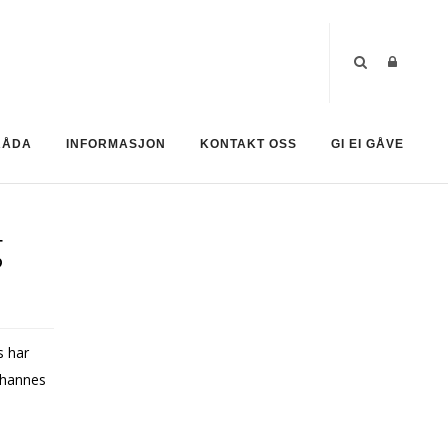
RÅDA
INFORMASJON
KONTAKT OSS
GI EI GÅVE
g
s har
Johannes