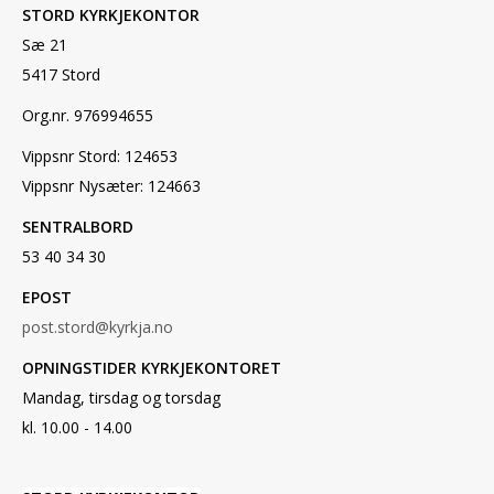
STORD KYRKJEKONTOR
Sæ 21
5417 Stord
Org.nr. 976994655
Vippsnr Stord: 124653
Vippsnr Nysæter: 124663
SENTRALBORD
53 40 34 30
EPOST
post.stord@kyrkja.no
OPNINGSTIDER KYRKJEKONTORET
Mandag, tirsdag og torsdag
kl. 10.00 - 14.00