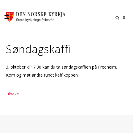
KALENDER
Søndagskaffi
GUDSTENESTER
DÅP VIGSEL GRAVFERD
3. oktober kl 17.00 kan du ta søndagskaffien på Fredheim.
BARN OG UNGDOM
Kom og møt andre rundt kaffikoppen.
SOKNERÅDA
Tilbake
INFORMASJON
KONTAKT OSS
GI EI GÅVE