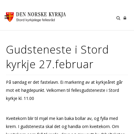
KALENDER
Gudsteneste i Stord
GUDSTENESTER
kyrkje 27.februar
DÅP VIGSEL GRAVFERD
BARN OG UNGDOM
På søndag er det fastelavn. Ei markering av at kyrkjeåret går
SOKNERÅDA
mot eit høgdepunkt. Velkomen til fellesgudsteneste i Stord
INFORMASJON
kyrkje kl. 11.00
KONTAKT OSS
Kveitekorn blir til mjøl me kan baka bollar av, og fylla med
GI EI GÅVE
krem. I gudstenesta skal det og handla om kveitekorn. Om