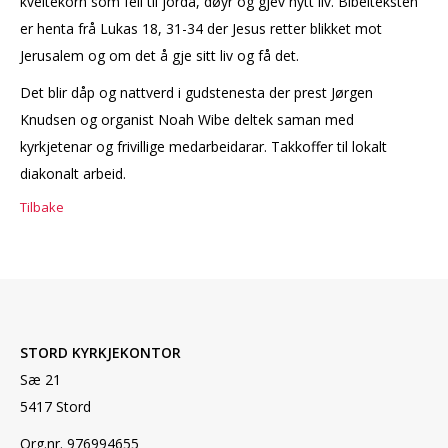
kveitekorn som fell til jorda, døyr og gjev nytt liv. Bibelteksten
er henta frå Lukas 18, 31-34 der Jesus retter blikket mot
Jerusalem og om det å gje sitt liv og få det.
Det blir dåp og nattverd i gudstenesta der prest Jørgen
Knudsen og organist Noah Wibe deltek saman med
kyrkjetenar og frivillige medarbeidarar. Takkoffer til lokalt
diakonalt arbeid.
Tilbake
STORD KYRKJEKONTOR
Sæ 21
5417 Stord
Org.nr. 976994655