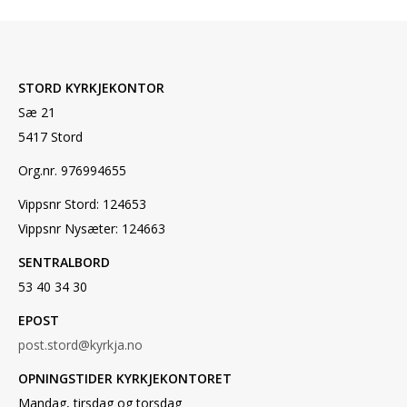
STORD KYRKJEKONTOR
Sæ 21
5417 Stord
Org.nr. 976994655
Vippsnr Stord: 124653
Vippsnr Nysæter: 124663
SENTRALBORD
53 40 34 30
EPOST
post.stord@kyrkja.no
OPNINGSTIDER KYRKJEKONTORET
Mandag, tirsdag og torsdag