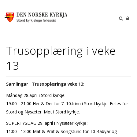
KALENDER
Trusopplæring i veke
GUDSTENESTER
13
DÅP VIGSEL GRAVFERD
BARN OG UNGDOM
Samlingar i Trusopplæringa veke 13:
SOKNERÅDA
Måndag 28.april i Stord kyrkje:
INFORMASJON
19:00 - 21:00 Her & Der for 7.-10.trinn i Stord kyrkje. Felles for
KONTAKT OSS
Stord og Nysæter. Møt i Stord kyrkje.
GI EI GÅVE
SUPERTYSDAG 29. april i Nysæter kyrkje :
11:00 - 13:00 Mat & Prat & Songstund for T0 Babyar og