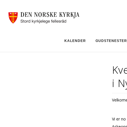
KALENDER
GUDSTENESTER
Kv
i N
Velkomen
Vi er no 
Askeons