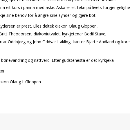
ikna eit kors i panna med aske. Aska er eit tekn på livets forgjengelighe
e sine behov for å angre sine synder og gjere bot.
 Lydersen er prest. Elles deltek diakon Olaug Gloppen,
Britt Theodorsen, diakoniutvalet, kyrkjetenar Bodil Stave,
rtar Oddbjørg og John Oddvar Løkling, kantor Bjarte Aadland og kore
.
 bønevandring og nattverd. Etter gudstenesta er det kyrkjekaffi.
n!
akon Olaug I. Gloppen.