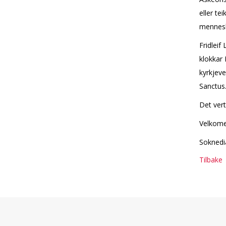
eller te
menneskj
Fridleif
klokkar 
kyrkjeve
Sanctus
Det vert
Velkome
Soknedi
Tilbake