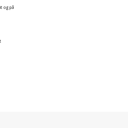
it og på
t