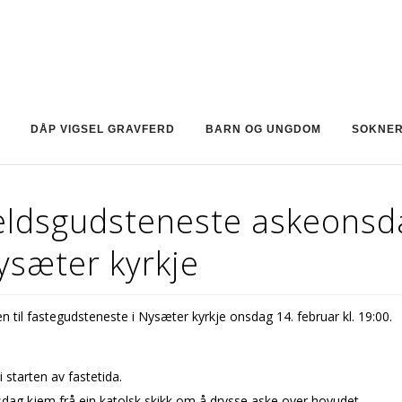
DÅP VIGSEL GRAVFERD
BARN OG UNGDOM
SOKNE
eldsgudsteneste askeonsd
ysæter kyrkje
 til fastegudsteneste i Nysæter kyrkje onsdag 14. februar kl. 19:00.
i starten av fastetida.
dag kjem frå ein katolsk skikk om å drysse aske over hovudet