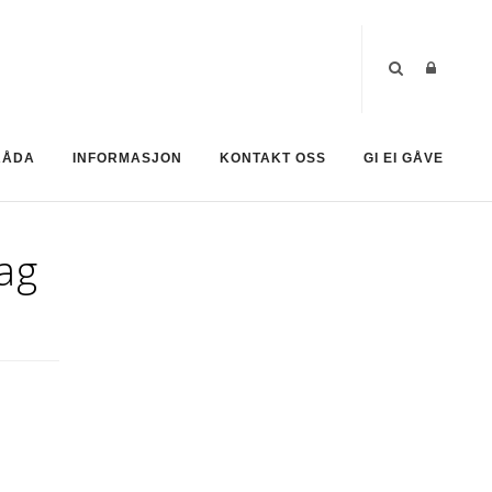
RÅDA
INFORMASJON
KONTAKT OSS
GI EI GÅVE
ag