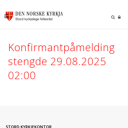
KALENDER
Konfirmantpåmelding
GUDSTENESTER
stengde 29.08.2025
DÅP VIGSEL GRAVFERD
BARN OG UNGDOM
02:00
SOKNERÅDA
INFORMASJON
KONTAKT OSS
GI EI GÅVE
STORD KYRKJEKONTOR