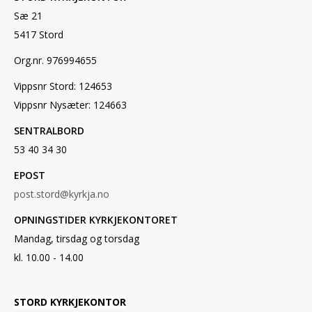
Sæ 21
5417 Stord
Org.nr. 976994655
Vippsnr Stord: 124653
Vippsnr Nysæter: 124663
SENTRALBORD
53 40 34 30
EPOST
post.stord@kyrkja.no
OPNINGSTIDER KYRKJEKONTORET
Mandag, tirsdag og torsdag
kl. 10.00 - 14.00
STORD KYRKJEKONTOR