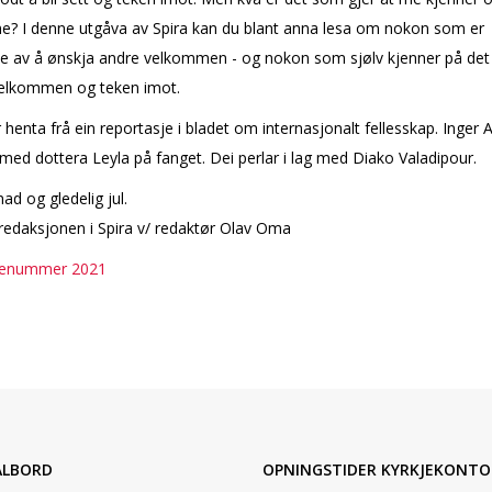
e? I denne utgåva av Spira kan du blant anna lesa om nokon som er
e av å ønskja andre velkommen - og nokon som sjølv kjenner på det
elkommen og teken imot.
r henta frå ein reportasje i bladet om internasjonalt fellesskap. Inger
 med dottera Leyla på fanget. Dei perlar i lag med Diako Valadipour.
ad og gledelig jul.
redaksjonen i Spira v/ redaktør Olav Oma
ulenummer 2021
ALBORD
OPNINGSTIDER KYRKJEKONTO