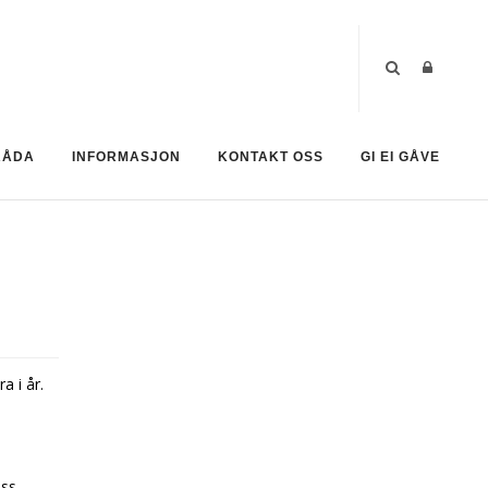
RÅDA
INFORMASJON
KONTAKT OSS
GI EI GÅVE
 i år.
oss