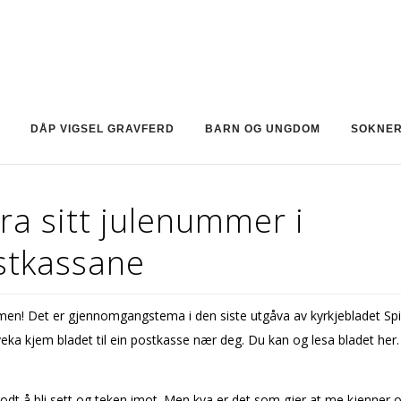
DÅP VIGSEL GRAVFERD
BARN OG UNGDOM
SOKNE
ra sitt julenummer i
stkassane
n! Det er gjennomgangstema i den siste utgåva av kyrkjebladet Spira
ka kjem bladet til ein postkasse nær deg. Du kan og lesa bladet her.
odt å bli sett og teken imot. Men kva er det som gjer at me kjenner 