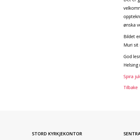
velkomn
opptekn
ønska v
Bildet e
Muri sit
God lesn
Helsing 
Spira j
Tilbake
STORD KYRKJEKONTOR
SENTR