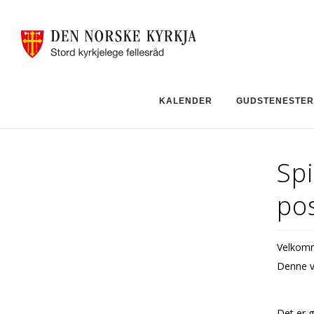
KALENDER
GUDSTENESTER
Spi
po
Velkomme
Denne ve
Det er g