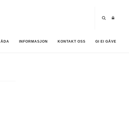
RÅDA
INFORMASJON
KONTAKT OSS
GI EI GÅVE