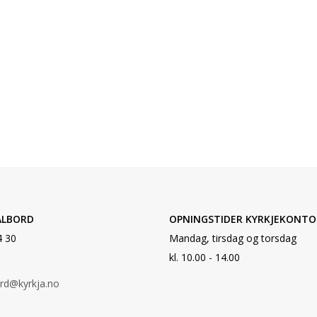
ALBORD
OPNINGSTIDER KYRKJEKONTO
4 30
Mandag, tirsdag og torsdag
kl. 10.00 - 14.00
ord@kyrkja.no