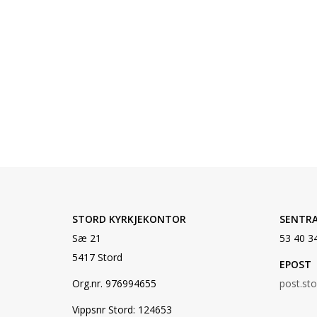
STORD KYRKJEKONTOR
SENTR
Sæ 21
53 40 3
5417 Stord
EPOST
Org.nr. 976994655
post.st
Vippsnr Stord: 124653