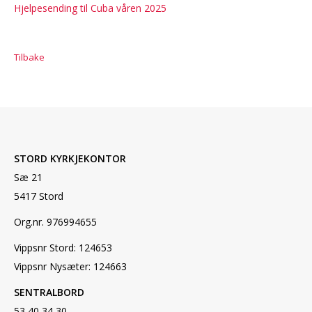
Hjelpesending til Cuba våren 2025
Tilbake
STORD KYRKJEKONTOR
Sæ 21
5417 Stord
Org.nr. 976994655
Vippsnr Stord: 124653
Vippsnr Nysæter: 124663
SENTRALBORD
53 40 34 30