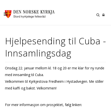
KALENDER
Hjelpesending til Cuba -
GUDSTENESTER
Innsamlingsdag
DÅP VIGSEL GRAVFERD
BARN OG UNGDOM
Onsdag 22. januar mellom kl. 18 og 20 er me klar for ny runde
SOKNERÅDA
med innsamling til Cuba.
INFORMASJON
Velkommen til Kyrkjestova Fredheim i Hystadvegen. Me stiller
med kaffi og bakst. Velkommen!
KONTAKT OSS
GI EI GÅVE
For meir informasjon om prosjektet, følg linken: