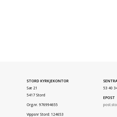
STORD KYRKJEKONTOR
SENTR
Sæ 21
53 40 3
5417 Stord
EPOST
Org.nr. 976994655
post.st
Vippsnr Stord: 124653