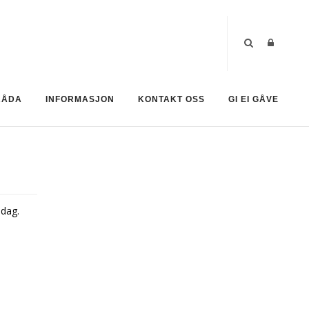
RÅDA
INFORMASJON
KONTAKT OSS
GI EI GÅVE
edag.