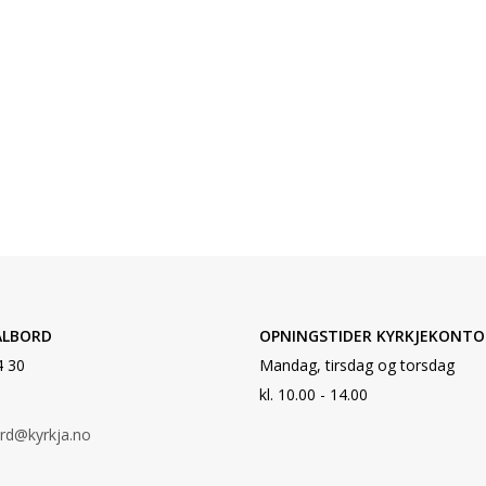
ALBORD
OPNINGSTIDER KYRKJEKONTO
4 30
Mandag, tirsdag og torsdag
kl. 10.00 - 14.00
ord@kyrkja.no