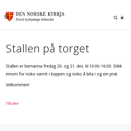
KALENDER
Stallen på torget
GUDSTENESTER
DÅP VIGSEL GRAVFERD
Stallen er bemanna fredag 20. og 21. des. kl.10:00-16:00. Stikk
BARN OG UNGDOM
innom for noko varmt i koppen og noko å bita i og ein prat.
SOKNERÅDA
Velkommen!
INFORMASJON
Tilbake
KONTAKT OSS
GI EI GÅVE