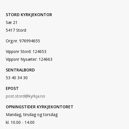
STORD KYRKJEKONTOR
Sæ 21
5417 Stord
Org.nr. 976994655
Vippsnr Stord: 124653
Vippsnr Nysæter: 124663
SENTRALBORD
53 40 34 30
EPOST
post.stord@kyrkja.no
OPNINGSTIDER KYRKJEKONTORET
Mandag, tirsdag og torsdag
kl. 10.00 - 14.00