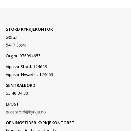
STORD KYRKJEKONTOR
Sæ 21
5417 Stord
Org.nr. 976994655
Vippsnr Stord: 124653
Vippsnr Nysæter: 124663
SENTRALBORD
53 40 34 30
EPOST
post.stord@kyrkja.no
OPNINGSTIDER KYRKJEKONTORET
Mandag, tirsdag og torsdag