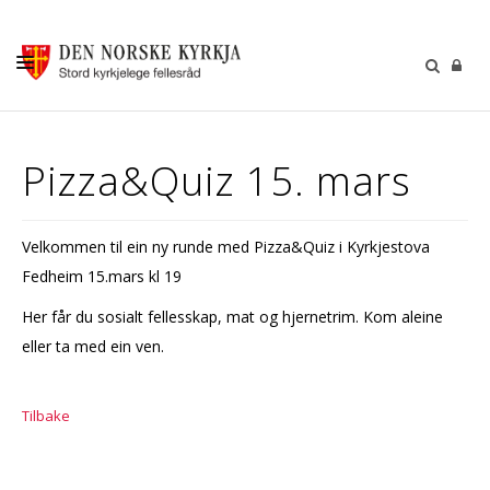
KALENDER
Pizza&Quiz 15. mars
GUDSTENESTER
DÅP VIGSEL GRAVFERD
Velkommen til ein ny runde med Pizza&Quiz i Kyrkjestova
BARN OG UNGDOM
Fedheim 15.mars kl 19
SOKNERÅDA
Her får du sosialt fellesskap, mat og hjernetrim. Kom aleine
eller ta med ein ven.
INFORMASJON
KONTAKT OSS
Tilbake
GI EI GÅVE