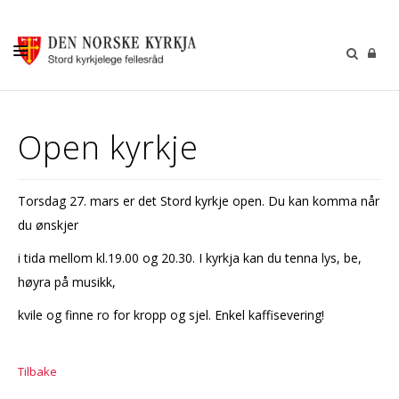
KALENDER
Open kyrkje
GUDSTENESTER
DÅP VIGSEL GRAVFERD
Torsdag 27. mars er det Stord kyrkje open. Du kan komma når
BARN OG UNGDOM
du ønskjer
SOKNERÅDA
i tida mellom kl.19.00 og 20.30. I kyrkja kan du tenna lys, be,
høyra på musikk,
INFORMASJON
kvile og finne ro for kropp og sjel. Enkel kaffisevering!
KONTAKT OSS
GI EI GÅVE
Tilbake