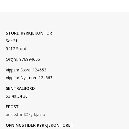
STORD KYRKJEKONTOR
Sæ 21
5417 Stord
Org.nr. 976994655
Vippsnr Stord: 124653
Vippsnr Nysæter: 124663
SENTRALBORD
53 40 34 30
EPOST
post.stord@kyrkja.no
OPNINGSTIDER KYRKJEKONTORET