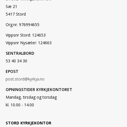
Sæ 21
5417 Stord
Org.nr. 976994655
Vippsnr Stord: 124653
Vippsnr Nysæter: 124663
SENTRALBORD
53 40 34 30
EPOST
post.stord@kyrkja.no
OPNINGSTIDER KYRKJEKONTORET
Mandag, tirsdag og torsdag
kl. 10.00 - 14.00
STORD KYRKJEKONTOR