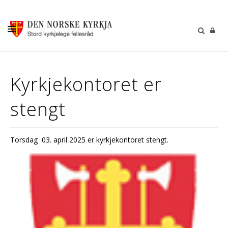
KALENDER
Kyrkjekontoret er
GUDSTENESTER
stengt
DÅP VIGSEL GRAVFERD
BARN OG UNGDOM
Torsdag 03. april 2025 er kyrkjekontoret stengt.
SOKNERÅDA
INFORMASJON
KONTAKT OSS
GI EI GÅVE