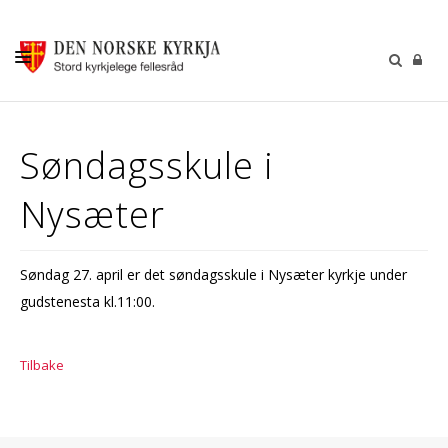
KALENDER
Søndagsskule i
GUDSTENESTER
Nysæter
DÅP VIGSEL GRAVFERD
BARN OG UNGDOM
Søndag 27. april er det søndagsskule i Nysæter kyrkje under
SOKNERÅDA
gudstenesta kl.11:00.
INFORMASJON
KONTAKT OSS
Tilbake
GI EI GÅVE