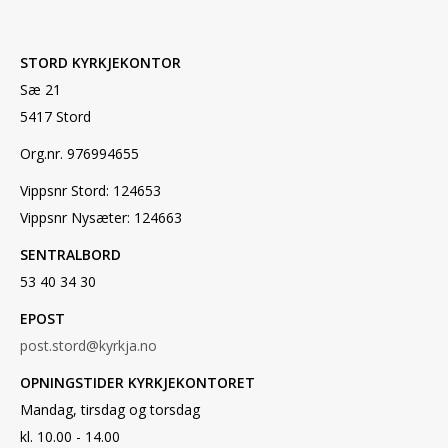
STORD KYRKJEKONTOR
Sæ 21
5417 Stord
Org.nr. 976994655
Vippsnr Stord: 124653
Vippsnr Nysæter: 124663
SENTRALBORD
53 40 34 30
EPOST
post.stord@kyrkja.no
OPNINGSTIDER KYRKJEKONTORET
Mandag, tirsdag og torsdag
kl. 10.00 - 14.00