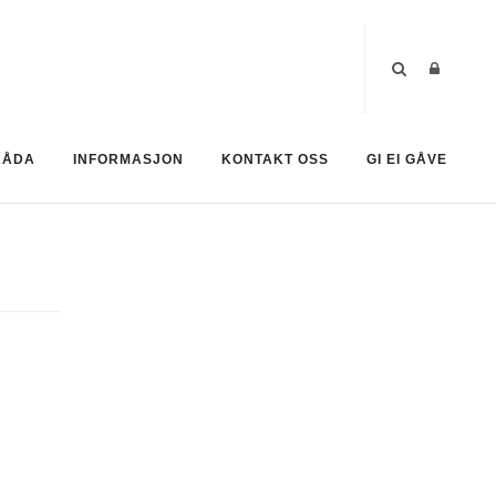
RÅDA
INFORMASJON
KONTAKT OSS
GI EI GÅVE