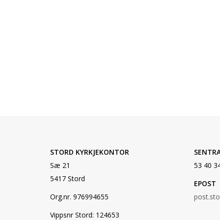
STORD KYRKJEKONTOR
SENTR
Sæ 21
53 40 3
5417 Stord
EPOST
Org.nr. 976994655
post.st
Vippsnr Stord: 124653