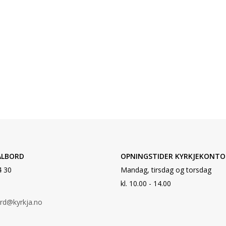
ALBORD
OPNINGSTIDER KYRKJEKONTO
4 30
Mandag, tirsdag og torsdag
kl. 10.00 - 14.00
ord@kyrkja.no