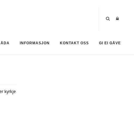
RÅDA
INFORMASJON
KONTAKT OSS
GI EI GÅVE
er kyrkje