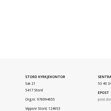
STORD KYRKJEKONTOR
SENTR
Sæ 21
53 40 3
5417 Stord
EPOST
Org.nr. 976994655
post.st
Vippsnr Stord: 124653