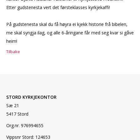
Etter gudstenesta vert det førsteklasses kyrkjekaffi!
På gudstenesta skal du få høyra ei kjekk historie frå bibelen,
me skal syngja ilag, og alle 6-åringane får med seg kvar si gåve
heim!
Tilbake
STORD KYRKJEKONTOR
Sæ 21
5417 Stord
Org.nr. 976994655
Vippsnr Stord: 124653