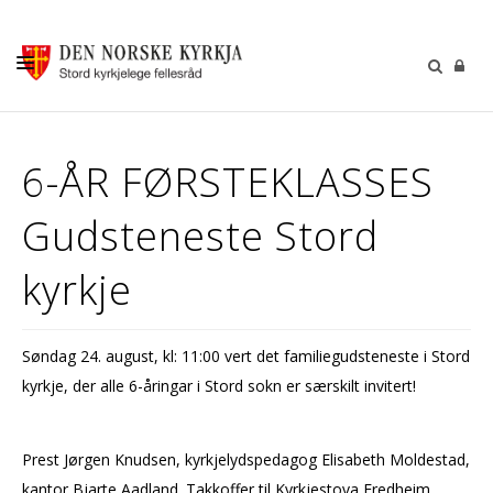
KALENDER
6-ÅR FØRSTEKLASSES
GUDSTENESTER
Gudsteneste Stord
DÅP VIGSEL GRAVFERD
BARN OG UNGDOM
kyrkje
SOKNERÅDA
INFORMASJON
Søndag 24. august, kl: 11:00 vert det familiegudsteneste i Stord
kyrkje, der alle 6-åringar i Stord sokn er særskilt invitert!
KONTAKT OSS
GI EI GÅVE
Prest Jørgen Knudsen, kyrkjelydspedagog Elisabeth Moldestad,
kantor Bjarte Aadland. Takkoffer til Kyrkjestova Fredheim.