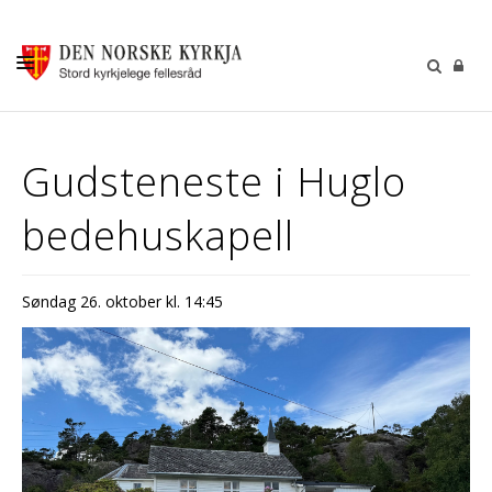
KALENDER
Gudsteneste i Huglo
GUDSTENESTER
bedehuskapell
DÅP VIGSEL GRAVFERD
BARN OG UNGDOM
Søndag 26. oktober kl. 14:45
SOKNERÅDA
INFORMASJON
KONTAKT OSS
GI EI GÅVE