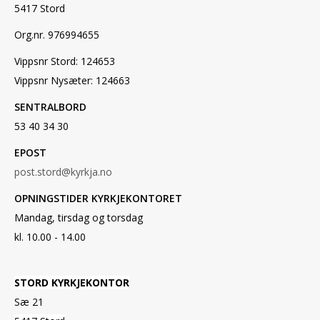
5417 Stord
Org.nr. 976994655
Vippsnr Stord: 124653
Vippsnr Nysæter: 124663
SENTRALBORD
53 40 34 30
EPOST
post.stord@kyrkja.no
OPNINGSTIDER KYRKJEKONTORET
Mandag, tirsdag og torsdag
kl. 10.00 - 14.00
STORD KYRKJEKONTOR
Sæ 21