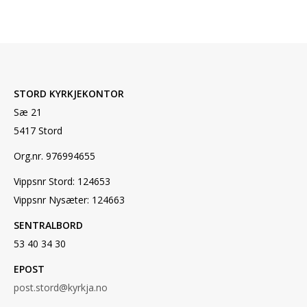
STORD KYRKJEKONTOR
Sæ 21
5417 Stord
Org.nr. 976994655
Vippsnr Stord: 124653
Vippsnr Nysæter: 124663
SENTRALBORD
53 40 34 30
EPOST
post.stord@kyrkja.no