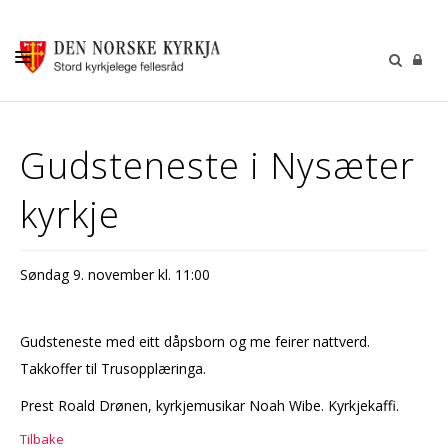
KALENDER
Gudsteneste i Nysæter
GUDSTENESTER
kyrkje
DÅP VIGSEL GRAVFERD
BARN OG UNGDOM
Søndag 9. november kl. 11:00
SOKNERÅDA
INFORMASJON
Gudsteneste med eitt dåpsborn og me feirer nattverd.
KONTAKT OSS
Takkoffer til Trusopplæringa.
GI EI GÅVE
Prest Roald Drønen, kyrkjemusikar Noah Wibe. Kyrkjekaffi.
Tilbake