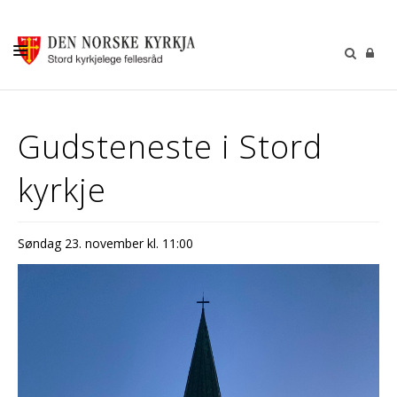
KALENDER
Gudsteneste i Stord
GUDSTENESTER
kyrkje
DÅP VIGSEL GRAVFERD
BARN OG UNGDOM
Søndag 23. november kl. 11:00
SOKNERÅDA
INFORMASJON
KONTAKT OSS
GI EI GÅVE