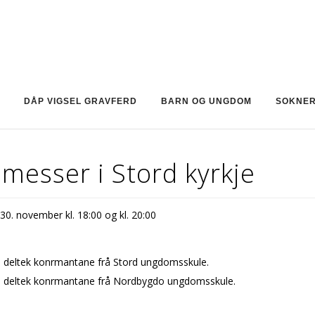
DÅP VIGSEL GRAVFERD
BARN OG UNGDOM
SOKNE
messer i Stord kyrkje
0. november kl. 18:00 og kl. 20:00
0 deltek konfirmantane frå Stord ungdomsskule.
00 deltek konfirmantane frå Nordbygdo ungdomsskule.