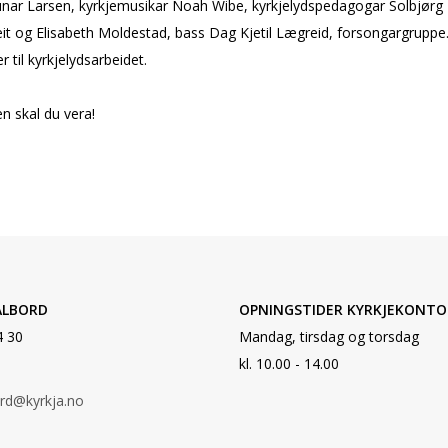
unar Larsen, kyrkjemusikar Noah Wibe, kyrkjelydspedagogar Solbjørg
it og Elisabeth Moldestad, bass Dag Kjetil Lægreid, forsongargruppe
r til kyrkjelydsarbeidet.
n skal du vera!
ALBORD
OPNINGSTIDER KYRKJEKONTO
4 30
Mandag, tirsdag og torsdag
kl. 10.00 - 14.00
ord@kyrkja.no