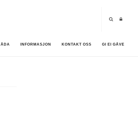
RÅDA
INFORMASJON
KONTAKT OSS
GI EI GÅVE