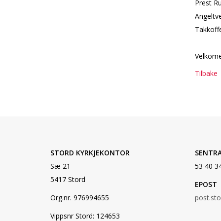
Prest R
Angeltve
Takkoffe
Velkome
Tilbake
STORD KYRKJEKONTOR
SENTR
Sæ 21
53 40 3
5417 Stord
EPOST
Org.nr. 976994655
post.st
Vippsnr Stord: 124653