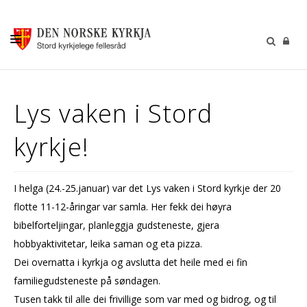
KALENDER
Lys vaken i Stord
GUDSTENESTER
kyrkje!
DÅP VIGSEL GRAVFERD
BARN OG UNGDOM
I helga (24.-25.januar) var det Lys vaken i Stord kyrkje der 20
SOKNERÅDA
flotte 11-12-åringar var samla. Her fekk dei høyra
INFORMASJON
bibelforteljingar, planleggja gudsteneste, gjera
hobbyaktivitetar, leika saman og eta pizza.
KONTAKT OSS
Dei overnatta i kyrkja og avslutta det heile med ei fin
GI EI GÅVE
familiegudsteneste på søndagen.
Tusen takk til alle dei frivillige som var med og bidrog, og til