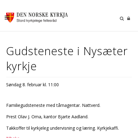
KALENDER
Gudsteneste i Nysæter
GUDSTENESTER
kyrkje
DÅP VIGSEL GRAVFERD
BARN OG UNGDOM
Søndag 8. februar kl. 11:00
SOKNERÅDA
INFORMASJON
Familiegudsteneste med tårnagentar. Nattverd.
KONTAKT OSS
Prest Olav J. Oma, kantor Bjarte Aadland.
GI EI GÅVE
Takkoffer til kyrkjeleg undervisning og læring. Kyrkjekaffi.