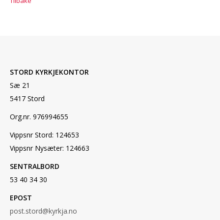
Tilbake
STORD KYRKJEKONTOR
Sæ 21
5417 Stord
Org.nr. 976994655
Vippsnr Stord: 124653
Vippsnr Nysæter: 124663
SENTRALBORD
53 40 34 30
EPOST
post.stord@kyrkja.no