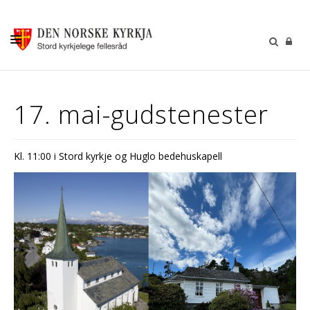
KALENDER
17. mai-gudstenester
GUDSTENESTER
DÅP VIGSEL GRAVFERD
Kl. 11:00 i Stord kyrkje og Huglo bedehuskapell
BARN OG UNGDOM
SOKNERÅDA
INFORMASJON
KONTAKT OSS
GI EI GÅVE