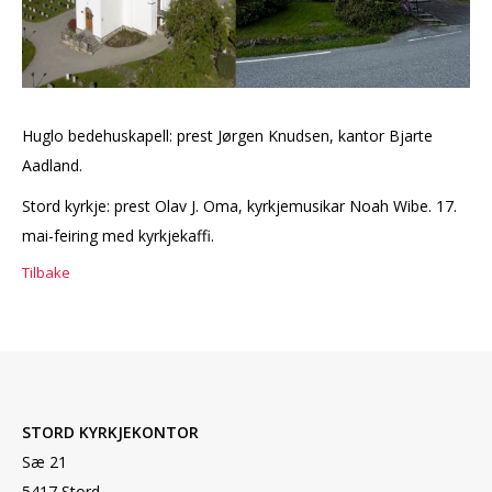
Huglo bedehuskapell: prest Jørgen Knudsen, kantor Bjarte
Aadland.
Stord kyrkje: prest Olav J. Oma, kyrkjemusikar Noah Wibe. 17.
mai-feiring med kyrkjekaffi.
Tilbake
STORD KYRKJEKONTOR
Sæ 21
5417 Stord