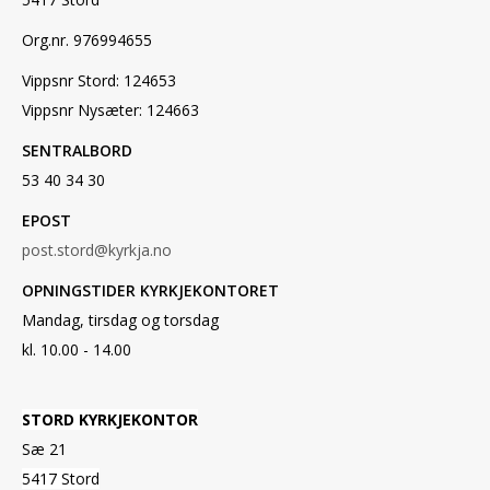
Org.nr. 976994655
Vippsnr Stord: 124653
Vippsnr Nysæter: 124663
SENTRALBORD
53 40 34 30
EPOST
post.stord@kyrkja.no
OPNINGSTIDER KYRKJEKONTORET
Mandag, tirsdag og torsdag
kl. 10.00 - 14.00
STORD KYRKJEKONTOR
Sæ 21
5417 Stord