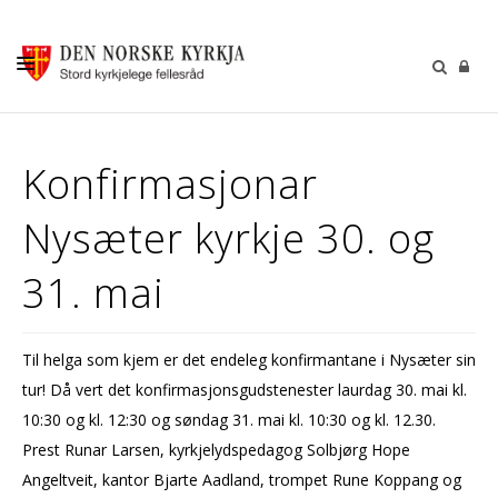
KALENDER
Konfirmasjonar
GUDSTENESTER
Nysæter kyrkje 30. og
DÅP VIGSEL GRAVFERD
BARN OG UNGDOM
31. mai
SOKNERÅDA
INFORMASJON
Til helga som kjem er det endeleg konfirmantane i Nysæter sin
tur! Då vert det konfirmasjonsgudstenester laurdag 30. mai kl.
KONTAKT OSS
10:30 og kl. 12:30 og søndag 31. mai kl. 10:30 og kl. 12.30.
GI EI GÅVE
Prest Runar Larsen, kyrkjelydspedagog Solbjørg Hope
Angeltveit, kantor Bjarte Aadland, trompet Rune Koppang og