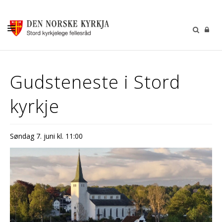
KALENDER
Gudsteneste i Stord
GUDSTENESTER
kyrkje
DÅP VIGSEL GRAVFERD
BARN OG UNGDOM
Søndag 7. juni kl. 11:00
SOKNERÅDA
INFORMASJON
KONTAKT OSS
GI EI GÅVE