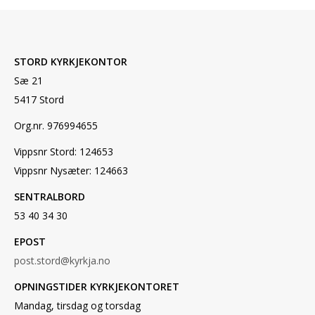
STORD KYRKJEKONTOR
Sæ 21
5417 Stord
Org.nr. 976994655
Vippsnr Stord: 124653
Vippsnr Nysæter: 124663
SENTRALBORD
53 40 34 30
EPOST
post.stord@kyrkja.no
OPNINGSTIDER KYRKJEKONTORET
Mandag, tirsdag og torsdag