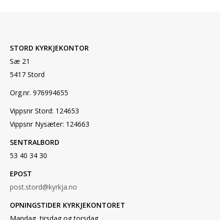
STORD KYRKJEKONTOR
Sæ 21
5417 Stord
Org.nr. 976994655
Vippsnr Stord: 124653
Vippsnr Nysæter: 124663
SENTRALBORD
53 40 34 30
EPOST
post.stord@kyrkja.no
OPNINGSTIDER KYRKJEKONTORET
Mandag, tirsdag og torsdag