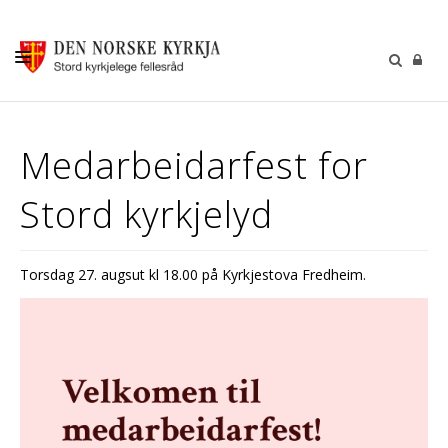
KALENDER
Medarbeidarfest for
GUDSTENESTER
Stord kyrkjelyd
DÅP VIGSEL GRAVFERD
BARN OG UNGDOM
Torsdag 27. augsut kl 18.00 på Kyrkjestova Fredheim.
SOKNERÅDA
INFORMASJON
KONTAKT OSS
GI EI GÅVE