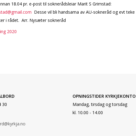
innan 18.04 pr. e-post til soknerådsleiar Marit S Grimstad:
stad@gmail.com
Desse vil bli handsama av AU-sokneråd og evt teke
er i rådet. Arr. Nysæter sokneråd
ing 2020
ALBORD
OPNINGSTIDER KYRKJEKONTO
4 30
Mandag, tirsdag og torsdag
kl. 10.00 - 14.00
ord@kyrkja.no