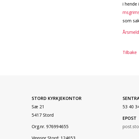
i hende 
msgrim
som sak
Årsmeld
Tilbake
STORD KYRKJEKONTOR
SENTR
Sæ 21
53 40 3
5417 Stord
EPOST
Org.nr. 976994655
post.st
Vippsnr Stord: 124653