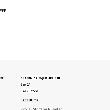
 opp
RET
STORD KYRKJEKONTOR
Sæ 21
5417 Stord
FACEBOOK
Kyrkja i Stord og Nysæter