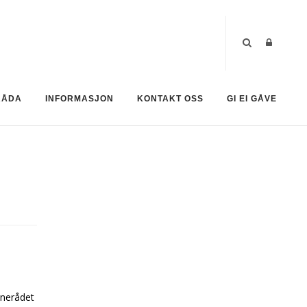
RÅDA
INFORMASJON
KONTAKT OSS
GI EI GÅVE
knerådet