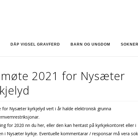
DÅP VIGSEL GRAVFERD
BARN OG UNGDOM
SOKNE
smøte 2021 for Nysæter
kjelyd
for Nysæter kyrkjelyd vert i år halde elektronisk grunna
rnvernrestriksjonar.
ng for 2020 finn du her, eller den kan hentast på kyrkjekontoret eller i
len i Nysæter kyrkje. Eventuelle kommentarar / responsar må vera so