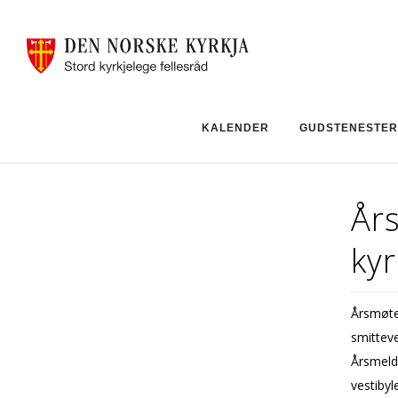
KALENDER
GUDSTENESTER
År
kyr
Årsmøte 
smitteve
Årsmeldi
vestiby