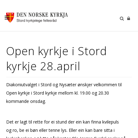
KALENDER
Open kyrkje i Stord
GUDSTENESTER
kyrkje 28.april
DÅP VIGSEL GRAVFERD
BARN OG UNGDOM
Diakoniutvalget i Stord og Nysæter ønskjer velkommen til
SOKNERÅDA
Open kyrkje i Stord kyrkje mellom kl. 19.00 og 20.30
INFORMASJON
kommande onsdag.
KONTAKT OSS
Det er lagt til rette for ei stund der ein kan finna kvilepuls
GI EI GÅVE
og ro, be ei bøn eller tenne lys. Eller ein kan bare sitta i