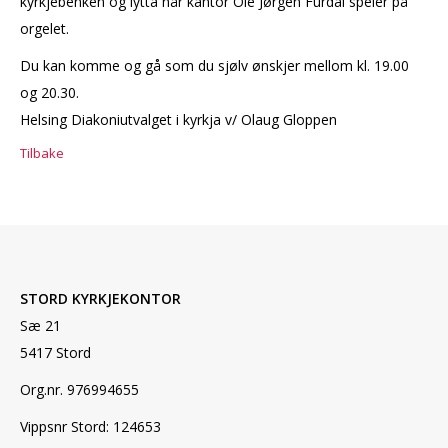
kyrkjebenken og lytta når kantor Ole Jørgen Furdal speler på
orgelet.
Du kan komme og gå som du sjølv ønskjer mellom kl. 19.00
og 20.30.
Helsing Diakoniutvalget i kyrkja v/ Olaug Gloppen
Tilbake
STORD KYRKJEKONTOR
Sæ 21
5417 Stord
Org.nr. 976994655
Vippsnr Stord: 124653