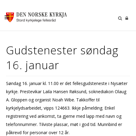
KALENDER
Gudstenester søndag
GUDSTENESTER
16. januar
DÅP VIGSEL GRAVFERD
BARN OG UNGDOM
Søndag 16. januar kl. 11.00 er det fellesgudsteneste i Nysæter
SOKNERÅDA
kyrkje. Prestevikar Laila Hansen Røksund, soknediakon Olaug
INFORMASJON
A. Gloppen og organist Noah Wibe. Takkoffer til
kyrkjelydsarbeidet, vipps 124663. Ikkje påmelding. Enkel
KONTAKT OSS
registrering ved ankomst, ta gjerne med lapp med navn og
GI EI GÅVE
telefonnummer. Tilviste plassar, møt i god tid. Munnbind er
påkrevd for personar over 12 år.