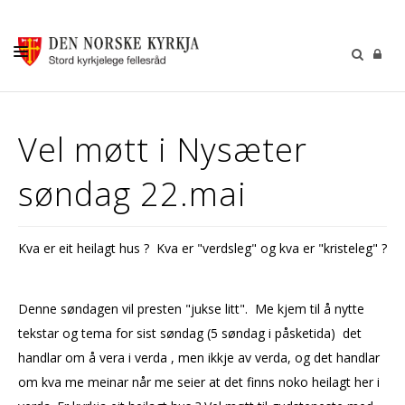
KALENDER
Vel møtt i Nysæter
GUDSTENESTER
søndag 22.mai
DÅP VIGSEL GRAVFERD
BARN OG UNGDOM
Kva er eit heilagt hus ? Kva er "verdsleg" og kva er "kristeleg" ?
SOKNERÅDA
INFORMASJON
Denne søndagen vil presten "jukse litt". Me kjem til å nytte
KONTAKT OSS
tekstar og tema for sist søndag (5 søndag i påsketida) det
handlar om å vera i verda , men ikkje av verda, og det handlar
GI EI GÅVE
om kva me meinar når me seier at det finns noko heilagt her i