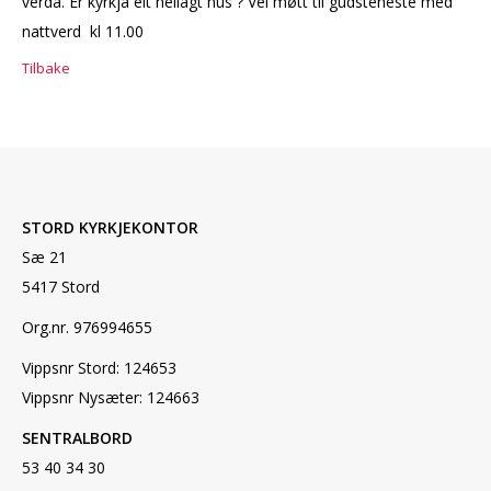
verda. Er kyrkja eit heilagt hus ? Vel møtt til gudsteneste med
nattverd kl 11.00
Tilbake
STORD KYRKJEKONTOR
Sæ 21
5417 Stord
Org.nr. 976994655
Vippsnr Stord: 124653
Vippsnr Nysæter: 124663
SENTRALBORD
53 40 34 30