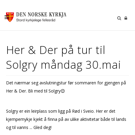
KALENDER
Her & Der på tur til
GUDSTENESTER
Solgry måndag 30.mai
DÅP VIGSEL GRAVFERD
BARN OG UNGDOM
Det nærmar seg avslutningstur før sommaren for gjengen på
SOKNERÅDA
Her & Der. Bli med til Solgry😊
INFORMASJON
KONTAKT OSS
Solgry er ein leirplass som ligg på Rød i Sveio. Her er det
kjempemykje kjekt å finna på av ulike aktivitetar både til lands
GI EI GÅVE
og til vanns ... Gled deg!