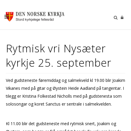
KALENDER
Rytmisk vri Nysæter
GUDSTENESTER
kyrkje 25. september
DÅP VIGSEL GRAVFERD
BARN OG UNGDOM
Ved gudsteneste føremiddag og salmekveld kl 19.00 blir Joakim
SOKNERÅDA
Vikanes med på gitar og Øystein Heide Aadland på tangentar. I
INFORMASJON
tilegg er Kristina Folkestad Nicholls med på gudstenesta som
solosongar og koret Sanctus er sentrale i salmekvelden.
KONTAKT OSS
GI EI GÅVE
Kl 11.00 blir det gudsteneste med rytmisk snert, Joakim og