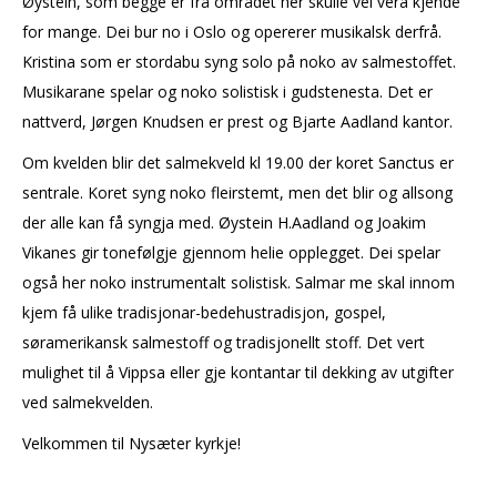
Øystein, som begge er frå området her skulle vel vera kjende
for mange. Dei bur no i Oslo og opererer musikalsk derfrå.
Kristina som er stordabu syng solo på noko av salmestoffet.
Musikarane spelar og noko solistisk i gudstenesta. Det er
nattverd, Jørgen Knudsen er prest og Bjarte Aadland kantor.
Om kvelden blir det salmekveld kl 19.00 der koret Sanctus er
sentrale. Koret syng noko fleirstemt, men det blir og allsong
der alle kan få syngja med. Øystein H.Aadland og Joakim
Vikanes gir tonefølgje gjennom helie opplegget. Dei spelar
også her noko instrumentalt solistisk. Salmar me skal innom
kjem få ulike tradisjonar-bedehustradisjon, gospel,
søramerikansk salmestoff og tradisjonellt stoff. Det vert
mulighet til å Vippsa eller gje kontantar til dekking av utgifter
ved salmekvelden.
Velkommen til Nysæter kyrkje!