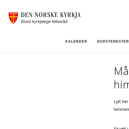
KALENDER
GUDSTENESTER
Mån
him
Lytt her
himmerr
Eg veit 