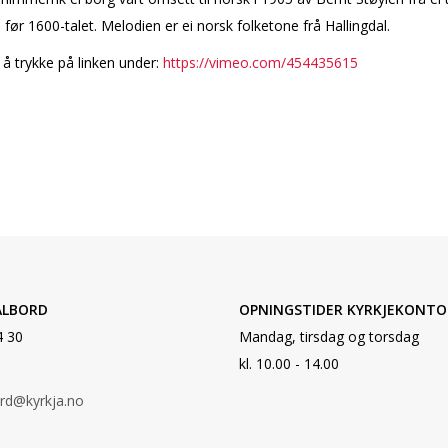
å før 1600-talet. Melodien er ei norsk folketone frå Hallingdal.
 å trykke på linken under:
https://vimeo.com/454435615
ALBORD
OPNINGSTIDER KYRKJEKONTO
4 30
Mandag, tirsdag og torsdag
kl. 10.00 - 14.00
ord@kyrkja.no