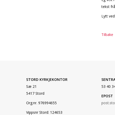
tekst fr
Lytt ved
Tilbake
STORD KYRKJEKONTOR
SENTR
Sæ 21
53 40 3
5417 Stord
EPOST
Org.nr. 976994655
post.st
Vippsnr Stord: 124653