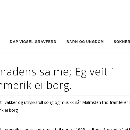
DÅP VIGSEL GRAVFERD
BARN OG UNGDOM
SOKNE
adens salme; Eg veit i
merik ei borg.
 til vakker og utrykksfull song og musikk når Malmsten trio framfører E
ik ei borg.
i himmerrik ei borg vart omsett til norsk i 1905 av Bernt Støylen frå ei 