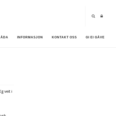
RÅDA
INFORMASJON
KONTAKT OSS
GI EI GÅVE
g veit i
tysk