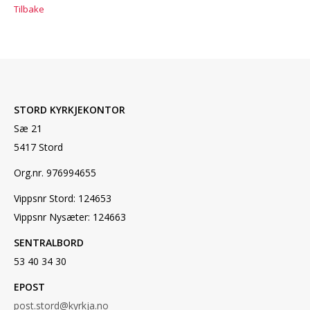
Tilbake
STORD KYRKJEKONTOR
Sæ 21
5417 Stord
Org.nr. 976994655
Vippsnr Stord: 124653
Vippsnr Nysæter: 124663
SENTRALBORD
53 40 34 30
EPOST
post.stord@kyrkja.no