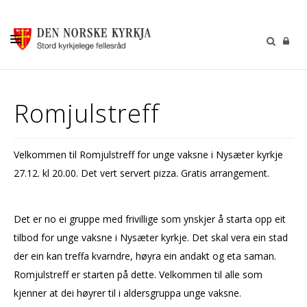
KALENDER
Romjulstreff
GUDSTENESTER
DÅP VIGSEL GRAVFERD
Velkommen til Romjulstreff for unge vaksne i Nysæter kyrkje
BARN OG UNGDOM
27.12. kl 20.00. Det vert servert pizza. Gratis arrangement.
SOKNERÅDA
INFORMASJON
Det er no ei gruppe med frivillige som ynskjer å starta opp eit
tilbod for unge vaksne i Nysæter kyrkje. Det skal vera ein stad
KONTAKT OSS
der ein kan treffa kvarndre, høyra ein andakt og eta saman.
GI EI GÅVE
Romjulstreff er starten på dette. Velkommen til alle som
kjenner at dei høyrer til i aldersgruppa unge vaksne.