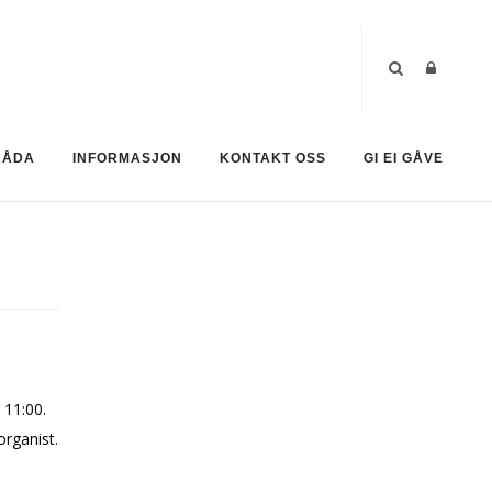
RÅDA
INFORMASJON
KONTAKT OSS
GI EI GÅVE
 11:00.
organist.