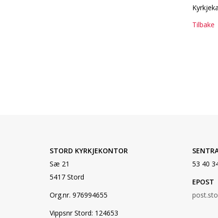
Kyrkjeka
Tilbake
STORD KYRKJEKONTOR
SENTR
Sæ 21
53 40 3
5417 Stord
EPOST
Org.nr. 976994655
post.st
Vippsnr Stord: 124653