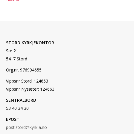
STORD KYRKJEKONTOR
Sæ 21
5417 Stord
Org.nr. 976994655
Vippsnr Stord: 124653
Vippsnr Nysæter: 124663
SENTRALBORD
53 40 34 30
EPOST
post.stord@kyrkja.no