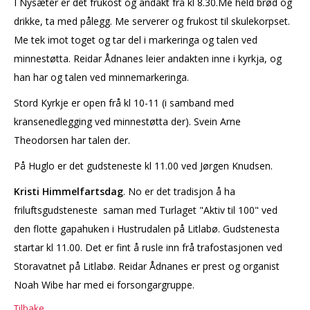
I Nysæter er det frukost og andakt frå kl 8.30.Me held brød og
drikke, ta med pålegg. Me serverer og frukost til skulekorpset.
Me tek imot toget og tar del i markeringa og talen ved
minnestøtta. Reidar Ådnanes leier andakten inne i kyrkja, og
han har og talen ved minnemarkeringa.
Stord Kyrkje er open frå kl 10-11 (i samband med
kransenedlegging ved minnestøtta der). Svein Arne
Theodorsen har talen der.
På Huglo er det gudsteneste kl 11.00 ved Jørgen Knudsen.
Kristi Himmelfartsdag
. No er det tradisjon å ha
friluftsgudsteneste saman med Turlaget "Aktiv til 100" ved
den flotte gapahuken i Hustrudalen på Litlabø. Gudstenesta
startar kl 11.00. Det er fint å rusle inn frå trafostasjonen ved
Storavatnet på Litlabø. Reidar Ådnanes er prest og organist
Noah Wibe har med ei forsongargruppe.
Tilbake