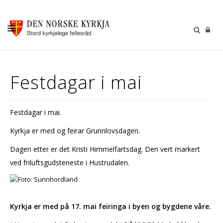
KALENDER
Festdagar i mai
GUDSTENESTER
DÅP VIGSEL GRAVFERD
Festdagar i mai.
BARN OG UNGDOM
Kyrkja er med og feirar Grunnlovsdagen.
SOKNERÅDA
Dagen etter er det Kristi Himmelfartsdag. Den vert markert
INFORMASJON
ved friluftsgudsteneste i Hustrudalen.
KONTAKT OSS
GI EI GÅVE
Kyrkja er med på 17. mai feiringa i byen og bygdene våre.