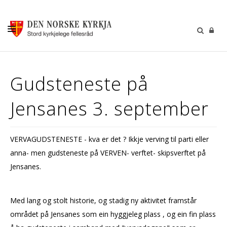
KALENDER
Gudsteneste på
GUDSTENESTER
Jensanes 3. september
DÅP VIGSEL GRAVFERD
BARN OG UNGDOM
VERVAGUDSTENESTE - kva er det ? Ikkje verving til parti eller
SOKNERÅDA
anna- men gudsteneste på VERVEN- verftet- skipsverftet på
INFORMASJON
Jensanes.
KONTAKT OSS
Med lang og stolt historie, og stadig ny aktivitet framstår
GI EI GÅVE
området på Jensanes som ein hyggjeleg plass , og ein fin plass