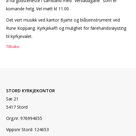
å ha gudsteneste i samband med "vervadagane" som er
komande helg. Vel møtt kl 11.00
Det vert musikk ved kantor Bjarte og blåseinstrument ved
Rune Koppang. Kyrkjekaffi og mulighet for førehandsrøysting
til kyrkjevalet.
Tilbake
STORD KYRKJEKONTOR
Sæ 21
5417 Stord
Org.nr. 976994655
Vippsnr Stord: 124653