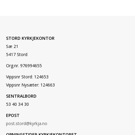
STORD KYRKJEKONTOR
Sæ 21
5417 Stord
Org.nr. 976994655
Vippsnr Stord: 124653
Vippsnr Nysæter: 124663
SENTRALBORD
53 40 34 30
EPOST
post.stord@kyrkja.no
OPNINGSTIDER KYRKJEKONTORET