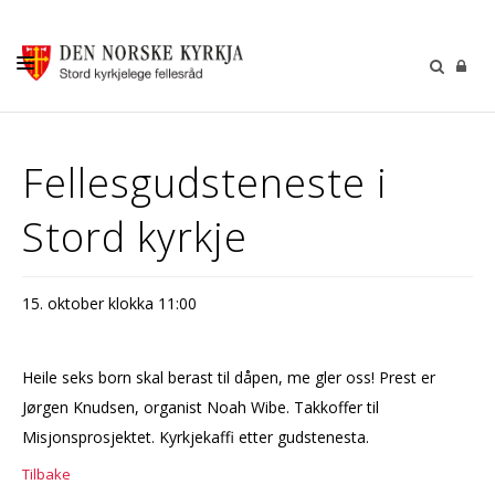
KALENDER
Fellesgudsteneste i
GUDSTENESTER
Stord kyrkje
DÅP VIGSEL GRAVFERD
BARN OG UNGDOM
15. oktober klokka 11:00
SOKNERÅDA
INFORMASJON
Heile seks born skal berast til dåpen, me gler oss! Prest er
KONTAKT OSS
Jørgen Knudsen, organist Noah Wibe. Takkoffer til
Misjonsprosjektet. Kyrkjekaffi etter gudstenesta.
GI EI GÅVE
Tilbake