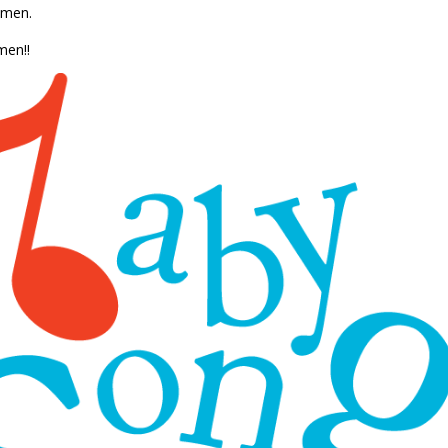
imen.
en!!