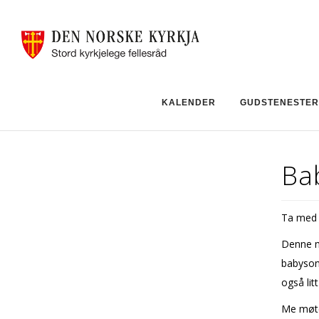
KALENDER
GUDSTENESTER
Ba
Ta med 
Denne m
babyson
også lit
Me møte