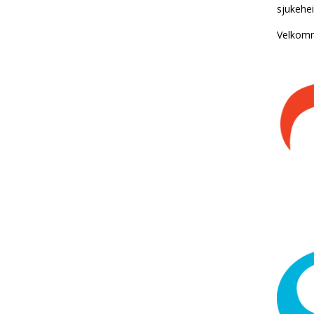
sjukehe
Velkomm