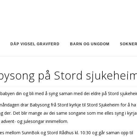
DÅP VIGSEL GRAVFERD
BARN OG UNGDOM
SOKNE
bysong på Stord sjukehei
babyen din og bli med å syng saman med dei eldre på Stord sjukehe
åndagen drar Babysong frå Stord kyrkje til Stord Sjukeheim for å ha
g der. Det blir mange av dei same songane som me elles syng i kyrj
t advent- og julesongar innimellom.
s mellom SunnBok og Stord Rådhus kl. 10:30 og går saman opp til