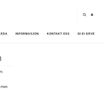
RÅDA
INFORMASJON
KONTAKT OSS
GI EI GÅVE
m
im.
a men