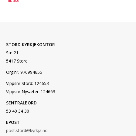
Tilbake
STORD KYRKJEKONTOR
Sæ 21
5417 Stord
Org.nr. 976994655
Vippsnr Stord: 124653
Vippsnr Nysæter: 124663
SENTRALBORD
53 40 34 30
EPOST
post.stord@kyrkja.no