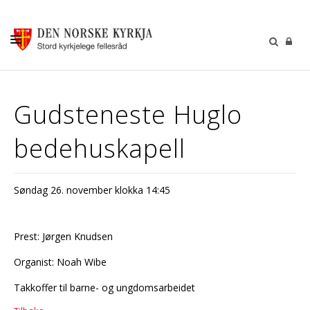
KALENDER
Gudsteneste Huglo
GUDSTENESTER
bedehuskapell
DÅP VIGSEL GRAVFERD
BARN OG UNGDOM
Søndag 26. november klokka 14:45
SOKNERÅDA
INFORMASJON
Prest: Jørgen Knudsen
KONTAKT OSS
Organist: Noah Wibe
GI EI GÅVE
Takkoffer til barne- og ungdomsarbeidet