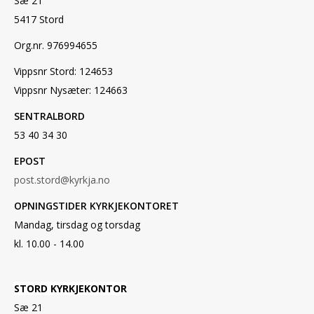
Sæ 21
5417 Stord
Org.nr. 976994655
Vippsnr Stord: 124653
Vippsnr Nysæter: 124663
SENTRALBORD
53 40 34 30
EPOST
post.stord@kyrkja.no
OPNINGSTIDER KYRKJEKONTORET
Mandag, tirsdag og torsdag
kl. 10.00 - 14.00
STORD KYRKJEKONTOR
Sæ 21