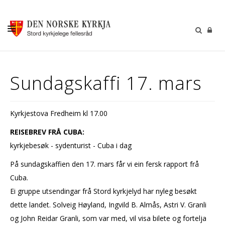
KALENDER
Sundagskaffi 17. mars
GUDSTENESTER
DÅP VIGSEL GRAVFERD
Kyrkjestova Fredheim kl 17.00
BARN OG UNGDOM
REISEBREV FRÅ CUBA:
SOKNERÅDA
kyrkjebesøk - sydenturist - Cuba i dag
INFORMASJON
På sundagskaffien den 17. mars får vi ein fersk rapport frå
Cuba.
KONTAKT OSS
Ei gruppe utsendingar frå Stord kyrkjelyd har nyleg besøkt
GI EI GÅVE
dette landet. Solveig Høyland, Ingvild B. Almås, Astri V. Granli
og John Reidar Granli, som var med, vil visa bilete og fortelja