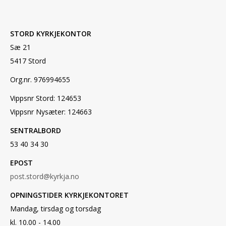
STORD KYRKJEKONTOR
Sæ 21
5417 Stord
Org.nr. 976994655
Vippsnr Stord: 124653
Vippsnr Nysæter: 124663
SENTRALBORD
53 40 34 30
EPOST
post.stord@kyrkja.no
OPNINGSTIDER KYRKJEKONTORET
Mandag, tirsdag og torsdag
kl. 10.00 - 14.00