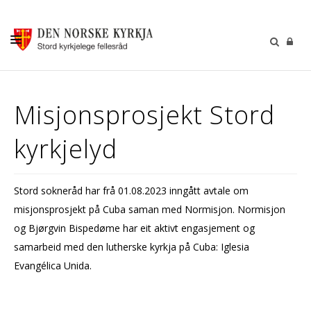
KALENDER
Misjonsprosjekt Stord
GUDSTENESTER
kyrkjelyd
DÅP VIGSEL GRAVFERD
BARN OG UNGDOM
Stord sokneråd har frå 01.08.2023 inngått avtale om
SOKNERÅDA
misjonsprosjekt på Cuba saman med Normisjon. Normisjon
INFORMASJON
og Bjørgvin Bispedøme har eit aktivt engasjement og
samarbeid med den lutherske kyrkja på Cuba: Iglesia
KONTAKT OSS
Evangélica Unida.
GI EI GÅVE