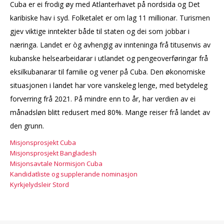
Cuba er ei frodig øy med Atlanterhavet på nordsida og Det
karibiske hav i syd. Folketalet er om lag 11 millionar. Turismen
gjev viktige inntekter både til staten og dei som jobbar i
næringa. Landet er òg avhengig av innteninga frå titusenvis av
kubanske helsearbeidarar i utlandet og pengeoverføringar frå
eksilkubanarar til familie og vener på Cuba. Den økonomiske
situasjonen i landet har vore vanskeleg lenge, med betydeleg
forverring frå 2021. På mindre enn to år, har verdien av ei
månadsløn blitt redusert med 80%. Mange reiser frå landet av
den grunn.
Misjonsprosjekt Cuba
Misjonsprosjekt Bangladesh
Misjonsavtale Normisjon Cuba
Kandidatliste og supplerande nominasjon
Kyrkjelydsleir Stord